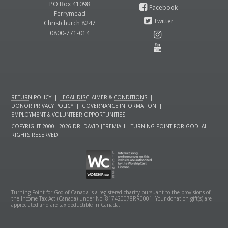
PO Box 41098
Ferrymead
Christchurch 8247
0800-771-014
RETURN POLICY
|
LEGAL DISCLAIMER & CONDITIONS
|
DONOR PRIVACY POLICY
|
GOVERNANCE INFORMATION
|
EMPLOYMENT & VOLUNTEER OPPORTUNITIES
COPYRIGHT 2000 - 2026 DR. DAVID JEREMIAH | TURNING POINT FOR GOD. ALL
RIGHTS RESERVED.
Turning Point for God of Canada is a registered charity pursuant to the provisions of
the Income Tax Act (Canada) under No. 817420078RR0001. Your donation gift(s) are
appreciated and are tax deductible in Canada.