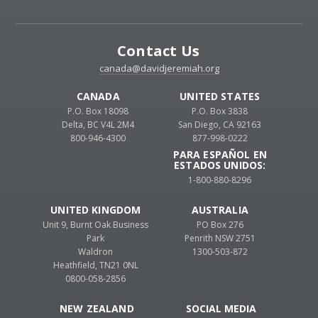
Contact Us
canada@davidjeremiah.org
CANADA
UNITED STATES
P.O. Box 18098
P.O. Box 3838
Delta, BC V4L 2M4
San Diego, CA 92163
800-946-4300
877-998-0222
PARA ESPAÑOL EN
ESTADOS UNIDOS:
1-800-880-8296
UNITED KINGDOM
AUSTRALIA
Unit 9, Burnt Oak Business
PO Box 276
Park
Penrith NSW 2751
Waldron
1300-503-872
Heathfield, TN21 0NL
0800-058-2856
NEW ZEALAND