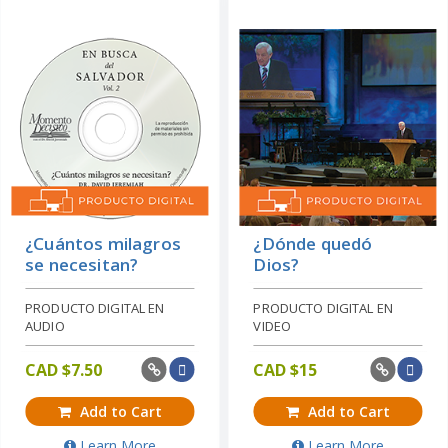
¿Cuántos milagros
¿Dónde quedó
se necesitan?
Dios?
PRODUCTO DIGITAL EN
PRODUCTO DIGITAL EN
AUDIO
VIDEO
CAD $
7.50
CAD $
15
Add to Cart
Add to Cart
Learn More
Learn More