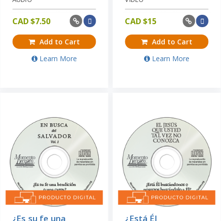
CAD $
7.50
CAD $
15
Add to Cart
Add to Cart
Learn More
Learn More
¿Es su fe una
¿Está Él