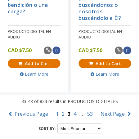
bendición o una
buscándonos o
carga?
nosotros
buscándolo a Él?
PRODUCTO DIGITAL EN
PRODUCTO DIGITAL EN
AUDIO
AUDIO
CAD $
7.50
CAD $
7.50
Add to Cart
Add to Cart
Learn More
Learn More
33-48
of
833
results in
PRODUCTOS DIGITALES
Previous Page
1
2
3
4
…
53
Next Page
SORT BY: