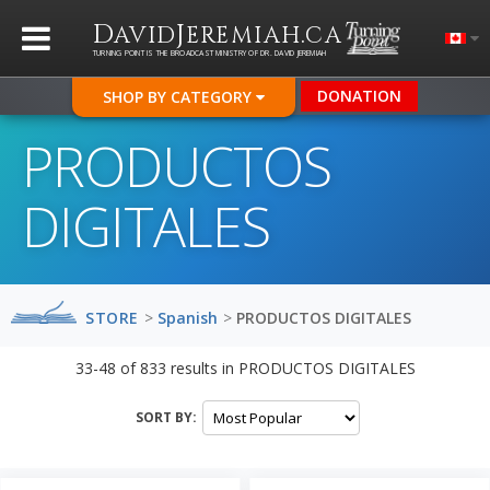
D
J
.
AVID
EREMIAH
CA
TURNING POINT IS THE BROADCAST MINISTRY OF DR. DAVID JEREMIAH
DONATION
SHOP BY CATEGORY
PRODUCTOS
DIGITALES
STORE
>
Spanish
>
PRODUCTOS DIGITALES
33-48
of
833
results in
PRODUCTOS DIGITALES
SORT BY: