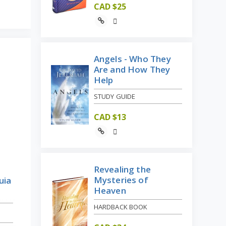
CAD $
25
Angels - Who They
Are and How They
Help
STUDY GUIDE
CAD $
13
Revealing the
Mysteries of
uia
Heaven
HARDBACK BOOK