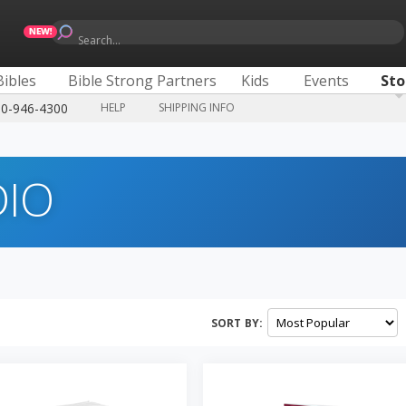
Search...
Bibles
Bible Strong Partners
Kids
Events
Sto
00-946-4300
HELP
SHIPPING INFO
DIO
SORT BY: