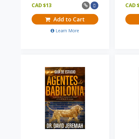
CAD $
13
CAD 
Add to Cart
Learn More