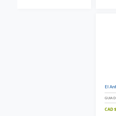
El An
GUIA D
CAD 