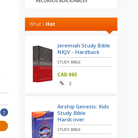
RECURSOS ADICIONALES
What's
Hot
Jeremiah Study Bible
NKJV - Hardback
STUDY BIBLE
-
CAD $
65
Airship Genesis: Kids
Study Bible
Hardcover
STUDY BIBLE