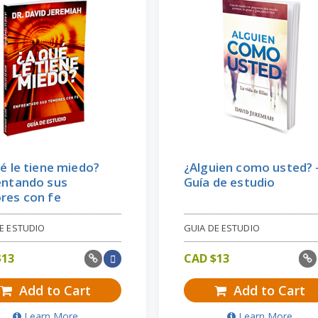
é le tiene miedo?
¿Alguien como usted? 
entando sus
Guía de estudio
res con fe
E ESTUDIO
GUIA DE ESTUDIO
$
13
CAD $
13
Add to Cart
Add to Cart
Learn More
Learn More