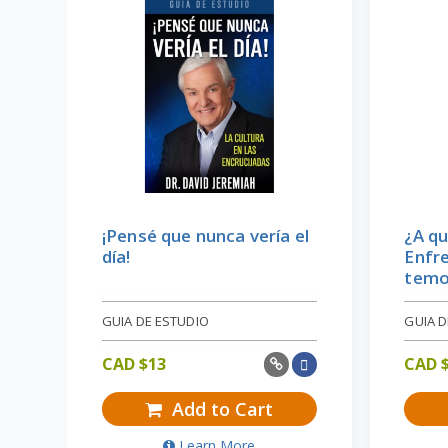
¡Pensé que nunca vería el
¿A qu
día!
Enfr
temo
GUIA DE ESTUDIO
GUIA D
CAD $
13
CAD 
Add to Cart
Learn More