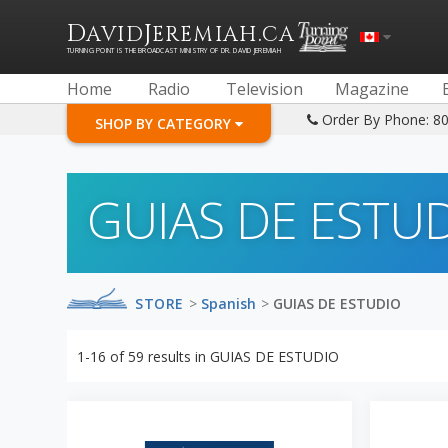
D
J
.
AVID
EREMIAH
CA
TURNING POINT IS THE BROADCAST MINISTRY OF DR. DAVID JEREMIAH
Home
Radio
Television
Magazine
Order By Phone: 8
SHOP BY CATEGORY
GUIAS DE ESTU
STORE
>
Spanish
>
GUIAS DE ESTUDIO
1-16
of
59
results in
GUIAS DE ESTUDIO